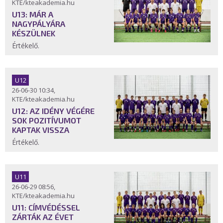
KTE/kteakademia.hu
U13: MÁR A
NAGYPÁLYÁRA
KÉSZÜLNEK
Értékelő.
U12
26-06-30 10:34,
KTE/kteakademia.hu
U12: AZ IDÉNY VÉGÉRE
SOK POZITÍVUMOT
KAPTAK VISSZA
Értékelő.
U11
26-06-29 08:56,
KTE/kteakademia.hu
U11: CÍMVÉDÉSSEL
ZÁRTÁK AZ ÉVET