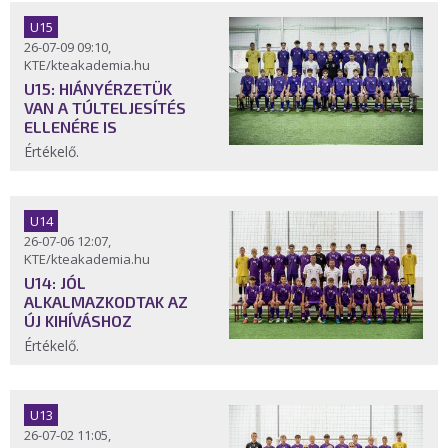
U15
26-07-09 09:10,
KTE/kteakademia.hu
U15: HIÁNYÉRZETÜK
VAN A TÚLTELJESÍTÉS
ELLENÉRE IS
Értékelő.
U14
26-07-06 12:07,
KTE/kteakademia.hu
U14: JÓL
ALKALMAZKODTAK AZ
ÚJ KIHÍVÁSHOZ
Értékelő.
U13
26-07-02 11:05,