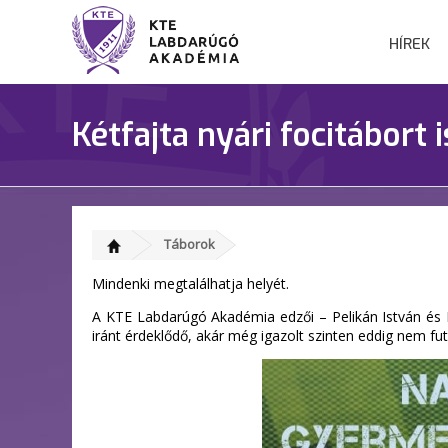
HÍREK
Kétfajta nyári focitábort 
Táborok
Mindenki megtalálhatja helyét.
A KTE Labdarúgó Akadémia edzői – Pelikán István és F
iránt érdeklődő, akár még igazolt szinten eddig nem fut