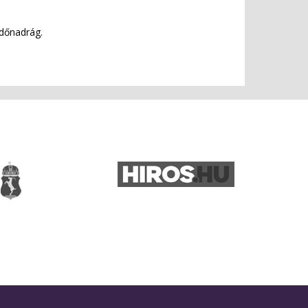
rdőnadrág.