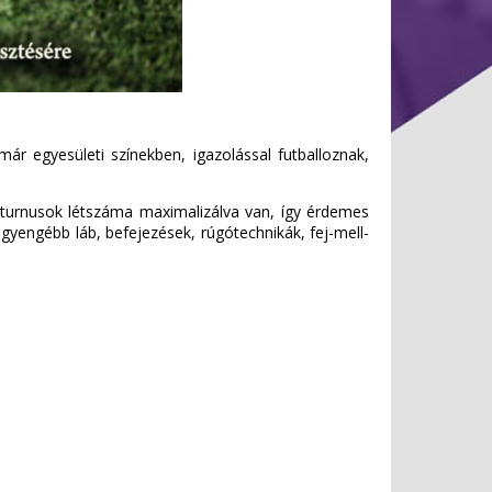
már egyesületi színekben, igazolással futballoznak,
A turnusok létszáma maximalizálva van, így érdemes
 gyengébb láb, befejezések, rúgótechnikák, fej-mell-