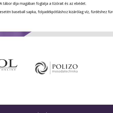
 A tábor díja magában foglalja a tízórait és az ebédet.
esetén baseball sapka, folyadékpótláshoz kizárólag víz, fürdéshez fü