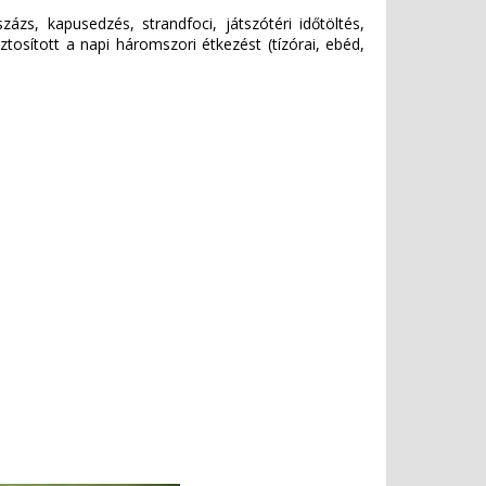
zs, kapusedzés, strandfoci, játszótéri időtöltés,
tosított a napi háromszori étkezést (tízórai, ebéd,