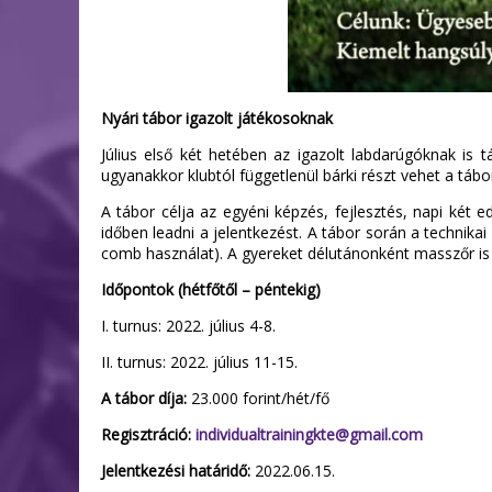
Nyári tábor igazolt játékosoknak
Július első két hetében az igazolt labdarúgóknak is t
ugyanakkor klubtól függetlenül bárki részt vehet a táb
A tábor célja az egyéni képzés, fejlesztés, napi két
időben leadni a jelentkezést. A tábor során a technika
comb használat). A gyereket délutánonként masszőr is 
Időpontok (hétfőtől – péntekig)
I. turnus: 2022. július 4-8.
II. turnus: 2022. július 11-15.
A tábor díja:
23.000 forint/hét/fő
Regisztráció:
individualtrainingkte@gmail.com
Jelentkezési határidő:
2022.06.15.