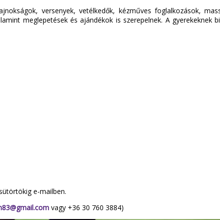
jnokságok, versenyek, vetélkedők, kézműves foglalkozások, masszá
alamint meglepetések és ajándékok is szerepelnek. A gyerekeknek biz
sütörtökig e-mailben.
van83@gmail.com
vagy +36 30 760 3884)