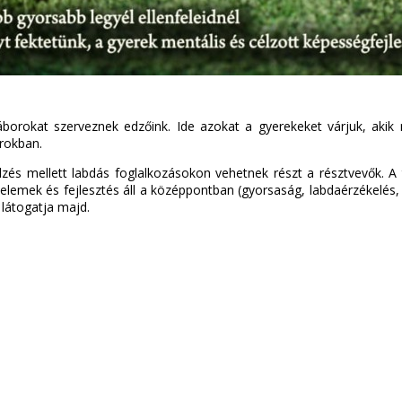
áborokat szerveznek edzőink. Ide azokat a gyerekeket várjuk, akik 
orokban.
 edzés mellett labdás foglalkozásokon vehetnek részt a résztvevők. 
i elemek és fejlesztés áll a középpontban (gyorsaság, labdaérzékelés,
látogatja majd.