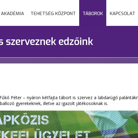
AKADÉMIA
TEHETSÉG KÖZPONT
TÁBOROK
KAPCSOLAT
is szerveznek edzőink
űkő Péter – nyáron kétfajta tábort is szervez a labdarúgó palántákn
ballozó gyerekeknek, illetve az igazolt játékosoknak is.