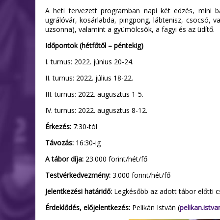
A heti tervezett programban napi két edzés, mini ba
ugrálóvár, kosárlabda, pingpong, lábtenisz, csocsó, v
uzsonna), valamint a gyümölcsök, a fagyi és az üdítő.
Időpontok (hétfőtől – péntekig)
I. turnus: 2022. június 20-24.
II. turnus: 2022. július 18-22.
III. turnus: 2022. augusztus 1-5.
IV. turnus: 2022. augusztus 8-12.
Érkezés:
7:30-tól
Távozás:
16:30-ig
A tábor díja:
23.000 forint/hét/fő
Testvérkedvezmény:
3.000 forint/hét/fő
Jelentkezési határidő:
Legkésőbb az adott tábor előtti c
Érdeklődés, előjelentkezés:
Pelikán István (
pelikan.ist