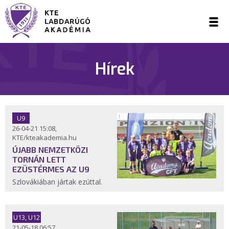
Hírek
U9
26-04-21 15:08,
KTE/kteakademia.hu
ÚJABB NEMZETKÖZI
TORNÁN LETT
EZÜSTÉRMES AZ U9
Szlovákiában jártak ezúttal.
U13, U12
21-05-18 06:57,